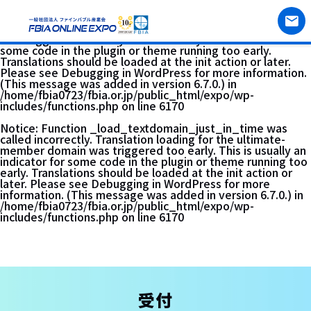
Notice
: Function _load_textdomain_just_in_time was
called
incorrectly
. Translation loading for the
acf
domain
was triggered too early. This is usually an indicator for
some code in the plugin or theme running too early.
Translations should be loaded at the
init
action or later.
Please see
Debugging in WordPress
for more information.
(This message was added in version 6.7.0.) in
/home/fbia0723/fbia.or.jp/public_html/expo/wp-
includes/functions.php
on line
6170
Notice
: Function _load_textdomain_just_in_time was
called
incorrectly
. Translation loading for the
ultimate-
member
domain was triggered too early. This is usually an
indicator for some code in the plugin or theme running too
early. Translations should be loaded at the
init
action or
later. Please see
Debugging in WordPress
for more
information. (This message was added in version 6.7.0.) in
/home/fbia0723/fbia.or.jp/public_html/expo/wp-
includes/functions.php
on line
6170
受付